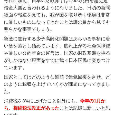
それに加え、日本の財政赤字は1,000兆円を超え超
借金大国と言われるようになりました。日頃の新聞
紙面や報道を見ても、我が国を取り巻く環境は非常
に厳しいものになってきたことは誰の目から見ても
明らかな事実でしょう。
急激に進行する少子高齢化問題はあらゆる事柄に暗
い陰を落とし始めています。膨れ上がる社会保障費
や厳しい公的年金の運営は、国家の財政基盤を揺る
がしかねない現実をすでに我々日本国民に突きつけ
ています。
国家としてはどのような道筋で景気回復をさせ、ど
のように税収を上げていくかが課題になってきまし
た。
消費税を8%に上げたこと以外にも、
今年の1月か
ら、相続税法改正があった
ことは記憶に新しいと思