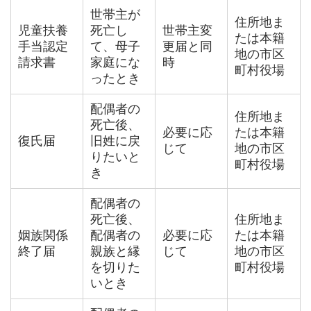
世帯主が
住所地ま
児童扶養
死亡し
世帯主変
たは本籍
手当認定
て、母子
更届と同
地の市区
請求書
家庭にな
時
町村役場
ったとき
配偶者の
住所地ま
死亡後、
必要に応
たは本籍
復氏届
旧姓に戻
じて
地の市区
りたいと
町村役場
き
配偶者の
死亡後、
住所地ま
姻族関係
配偶者の
必要に応
たは本籍
終了届
親族と縁
じて
地の市区
を切りた
町村役場
いとき