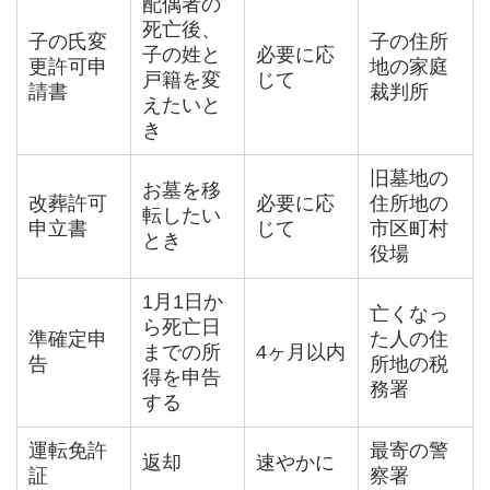
配偶者の
死亡後、
子の氏変
子の住所
子の姓と
必要に応
更許可申
地の家庭
戸籍を変
じて
請書
裁判所
えたいと
き
旧墓地の
お墓を移
改葬許可
必要に応
住所地の
転したい
申立書
じて
市区町村
とき
役場
1月1日か
亡くなっ
ら死亡日
準確定申
た人の住
までの所
4ヶ月以内
告
所地の税
得を申告
務署
する
運転免許
最寄の警
返却
速やかに
証
察署