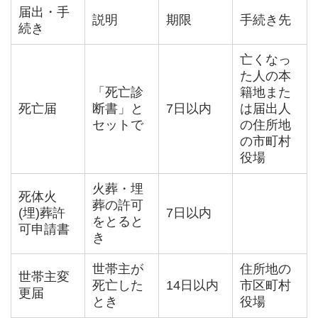
届出・手
説明
期限
手続き先
続き
亡くなっ
た人の本
「死亡診
籍地また
死亡届
断書」と
7日以内
は届出人
セットで
の住所地
の市町村
役場
火葬・埋
死体火
葬の許可
(埋)葬許
7日以内
をとると
可申請書
き
世帯主が
住所地の
世帯主変
死亡した
14日以内
市区町村
更届
とき
役場